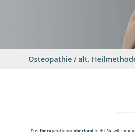
Osteopathie / alt. Heilmethod
Das
thera
peuticum
-
oberland
heißt Sie willkomme