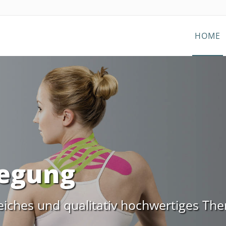
HOME
egung
eiches und qualitativ hochwertiges Th