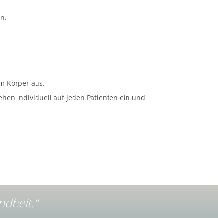
n.
im Körper aus.
en individuell auf jeden Patienten ein und
ndheit."
"Wer